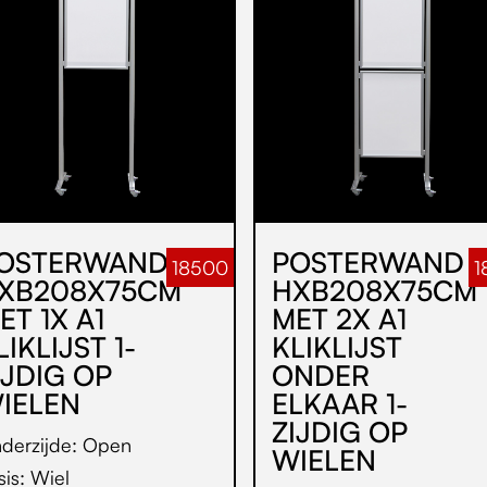
OSTERWAND
POSTERWAND
18500
1
XB208X75CM
HXB208X75CM
ET 1X A1
MET 2X A1
LIKLIJST 1-
KLIKLIJST
IJDIG OP
ONDER
IELEN
ELKAAR 1-
ZIJDIG OP
derzijde: Open
WIELEN
sis: Wiel