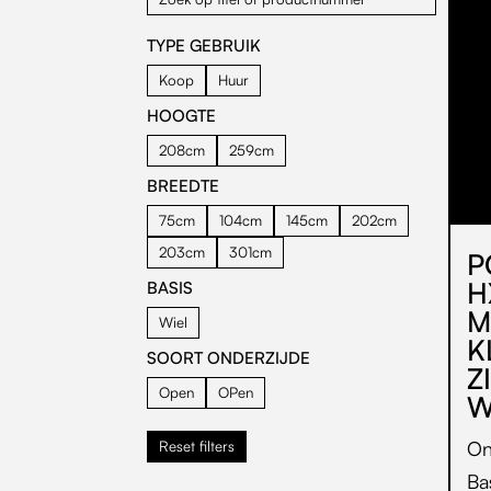
TYPE GEBRUIK
Koop
Huur
HOOGTE
208cm
259cm
BREEDTE
75cm
104cm
145cm
202cm
203cm
301cm
P
H
BASIS
M
Wiel
K
SOORT ONDERZIJDE
Z
Open
OPen
W
On
Reset filters
Ba