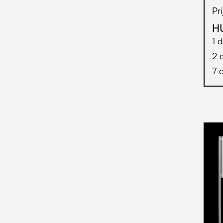
Pr
H
1 
2 
7 