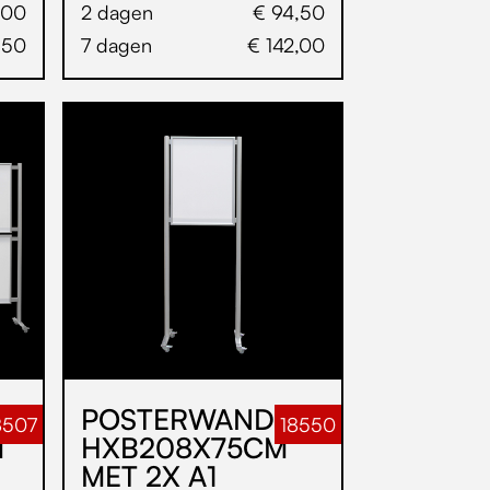
,00
2 dagen
€ 94,50
,50
7 dagen
€ 142,00
POSTERWAND
8507
18550
M
HXB208X75CM
MET 2X A1