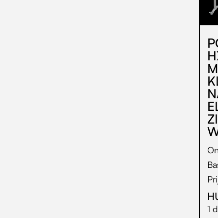
P
H
M
K
N
E
Z
W
On
Ba
Pr
H
1 