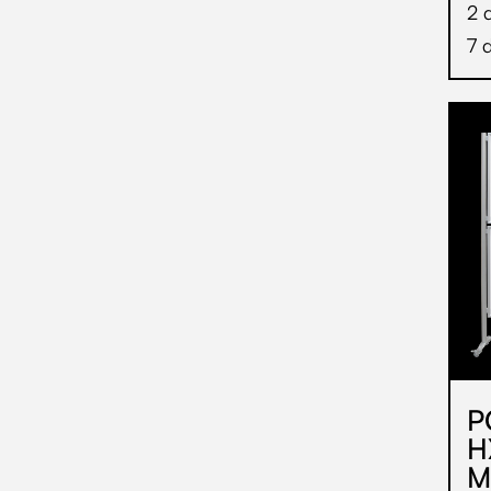
2 
7 
P
H
M