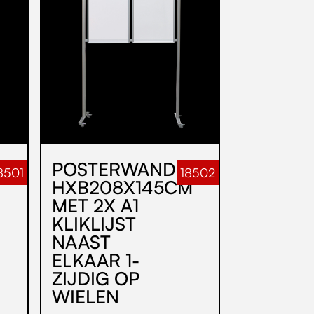
POSTERWAND
8501
18502
HXB208X145CM
MET 2X A1
KLIKLIJST
NAAST
ELKAAR 1-
ZIJDIG OP
WIELEN