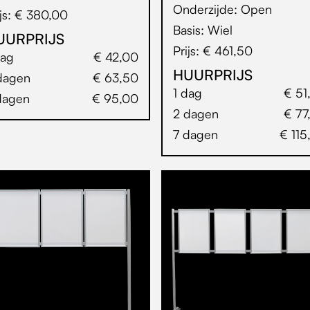
Onderzijde: Open
ijs: € 380,00
Basis: Wiel
UURPRIJS
Prijs: € 461,50
dag
€ 42,00
HUURPRIJS
dagen
€ 63,50
1 dag
€ 51
dagen
€ 95,00
2 dagen
€ 77
7 dagen
€ 115