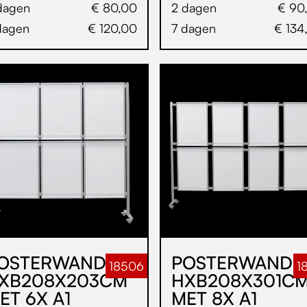
dagen
€ 80,00
2 dagen
€ 90
dagen
€ 120,00
7 dagen
€ 134
OSTERWAND
POSTERWAND
18506
1
XB208X203CM
HXB208X301C
ET 6X A1
MET 8X A1