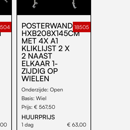
POSTERWAND
8504
18505
M
HXB208X145CM
MET 4X A1
KLIKLIJST 2 X
2 NAAST
ELKAAR 1-
ZIJDIG OP
WIELEN
Onderzijde: Open
Basis: Wiel
Prijs: € 567,50
HUURPRIJS
,00
1 dag
€ 63,00