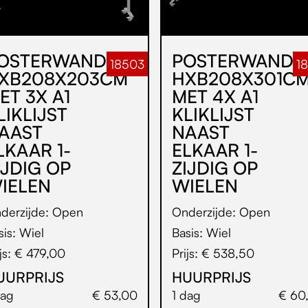
OSTERWAND
POSTERWAND
18503
1
XB208X203CM
HXB208X301C
ET 3X A1
MET 4X A1
LIKLIJST
KLIKLIJST
AAST
NAAST
LKAAR 1-
ELKAAR 1-
IJDIG OP
ZIJDIG OP
IELEN
WIELEN
derzijde: Open
Onderzijde: Open
sis: Wiel
Basis: Wiel
ijs: € 479,00
Prijs: € 538,50
UURPRIJS
HUURPRIJS
dag
€ 53,00
1 dag
€ 60